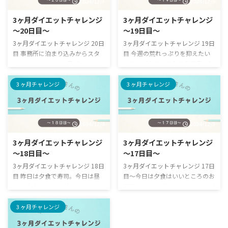
2024/12/7
2024/12/5
3ヶ月ダイエットチャレンジ
3ヶ月ダイエットチャレンジ
〜20日目〜
〜19日目〜
3ヶ月ダイエットチャレンジ 20日
3ヶ月ダイエットチャレンジ 19日
目 事務所に泊まり込みからスタ
目 今週の荒れっぷりを抑えたい
ートしました。 3ヶ月ダイエット
のですが今日は仕事で事務所に泊
チャレンジ その名の通り3ヶ月で
まり込みになったのでちょっと食
どれくらい変わるのかの記録で
事まで気にしてられません！！ 3
3 ヶ月チャレンジ
3 ヶ月チャレンジ
す。 始めた経緯などはこちらを
ヶ月ダイエットチャレンジ その
ご覧ください https://metabo-
名の通り3ヶ月でどれくらい変わ
reboot.com/3m000/ 40代の3ヶ
るのかの記録です。 始めた経緯
2024/12/4
2024/12/3
月ダイエットチャレンジ 20日
などはこちらをご覧ください
目の記録 40代の3ヶ月ダイエット
https://metabo-
3ヶ月ダイエットチャレンジ
3ヶ月ダイエットチャレンジ
チャレンジルールはこちら 3ヶ月
reboot.com/3m000/ 40代の3ヶ
〜18日目〜
〜17日目〜
ダイエットチャレンジのルール
月ダイエットチャレンジ 17日
16時間断食ダイエット(夜抜くタ
目の記録 40代の3ヶ月ダイエット
3ヶ月ダイエットチャレンジ 18日
3ヶ月ダイエットチャレンジ 17日
イプ、16時から翌8時までの断食
チャレンジルールはこちら 3ヶ月
目 昨日は夕食で寿司。今日は昼
目〜今日は夕食はいいところのお
とする) 最初の2週間は特に食事
ダイエットチャレンジのルール
から焼肉ランチ。 ダイエットや
寿司でした。美味かったんですが
制限は設け ...
16時間断食ダイエット(夜抜くタ
る気あんのかと思われそうですが
食事管理難しい。 3ヶ月ダイエッ
...
自分の意志で焼肉にしたわけでは
トチャレンジ その名の通り3ヶ月
3 ヶ月チャレンジ
ないのでご勘弁を。 3ヶ月ダイエ
でどれくらい変わるのかの記録で
ットチャレンジ その名の通り3ヶ
す。 始めた経緯などはこちらを