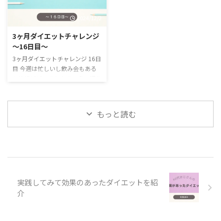
月でどれくらい変わるのかの記録
ご覧ください https://metabo-
2024/12/2
です。 始めた経緯などはこちら
reboot.com/3m000/ 40代の3ヶ
をご覧ください https://metabo-
月ダイエットチャレンジ 17日
3ヶ月ダイエットチャレンジ
reboot.com/3m000/ 40代の3ヶ
目の記録 40代の3ヶ月ダイエット
〜16日目〜
月ダイエットチャレンジ 18日
チャレンジルールはこちら 3ヶ月
目の記録 40代の3ヶ月ダイエット
ダイエットチャレンジのルール
3ヶ月ダイエットチャレンジ 16日
チャレンジルールはこちら 3ヶ月
16時間断食ダイエット(夜抜くタ
目 今週は忙しいし飲み会もある
ダイエットチャレンジのルール
イプ、16時から翌8時までの断食
し結構ビビってます その名の通り
16時間断食 ...
とする) ...
3ヶ月でどれくらい変わるのかの
記録です。 始めた経緯などはこ
ちらをご覧ください
もっと読む
https://metabo-
reboot.com/3m000/ 40代の3ヶ
月ダイエットチャレンジ 16日
目の記録 40代の3ヶ月ダイエット
チャレンジルールはこちら 3ヶ月
ダイエットチャレンジのルール
16時間断食ダイエット(夜抜くタ
実践してみて効果のあったダイエットを紹
イプ、16時から翌8時までの断食
介
とする) 最初の2週間は特に食事
制限は設けなくて様子見 16時以
降 ...