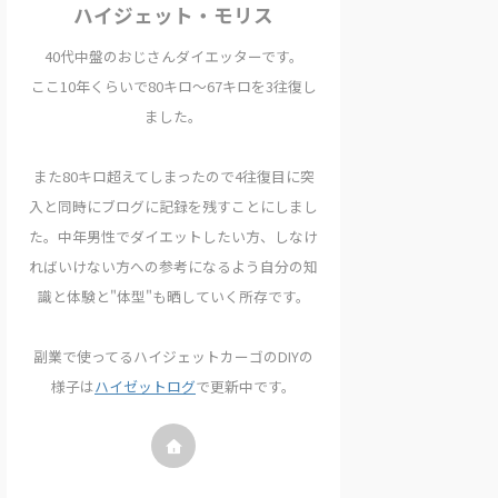
ハイジェット・モリス
40代中盤のおじさんダイエッターです。
ここ10年くらいで80キロ〜67キロを3往復し
ました。
また80キロ超えてしまったので4往復目に突
入と同時にブログに記録を残すことにしまし
た。中年男性でダイエットしたい方、しなけ
ればいけない方への参考になるよう自分の知
識と体験と"体型"も晒していく所存です。
副業で使ってるハイジェットカーゴのDIYの
様子は
ハイゼットログ
で更新中です。