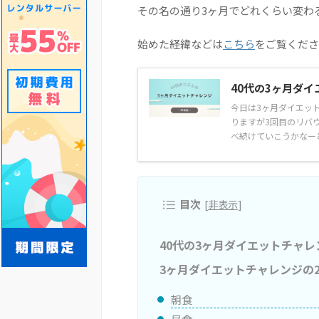
その名の通り3ヶ月でどれくらい変わ
始めた経緯などは
こちら
をご覧くださ
40代の3ヶ月ダ
今日は3ヶ月ダイエッ
りますが3回目のリバ
べ続けていこうかなーと
目次
[
非表示
]
40代の3ヶ月ダイエットチャレ
3ヶ月ダイエットチャレンジの
朝食