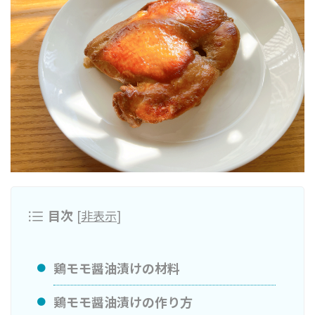
目次
[
非表示
]
鶏モモ醤油漬けの材料
鶏モモ醤油漬けの作り方