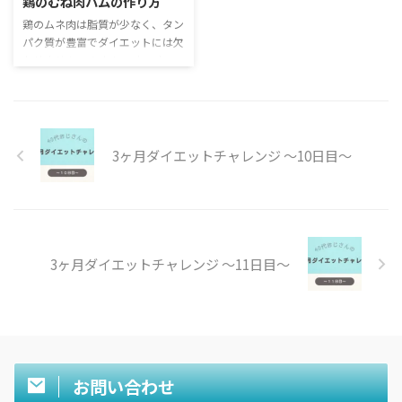
鶏のむね肉ハムの作り方
鶏のムネ肉は脂質が少なく、タン
パク質が豊富でダイエットには欠
かせません。 しかし、まぁまぁ
扱いが難しい食材でもあります。
普通にやっちゃうとパサパサにな
っちゃんですよね。 そこで鶏む
ねハム。プルプルしてみずみずし
いまま食べることができます！
3ヶ月ダイエットチャレンジ 〜10日目〜
鶏むねハムの材料 鶏むねハムの
材料 片栗粉・・・適量。砂
糖・・・少量 鶏むね肉１枚 片栗
粉はこれくらい。満遍なくまぶせ
る量であればokです 鶏むねハム
の作り方 鍋はできるだけ大きめ
3ヶ月ダイエットチャレンジ 〜11日目〜
がおすすめとは言えウチはこのサ
イズです。 まずはお湯を沸かし
ます お湯を沸かしてる間にム ...
お問い合わせ