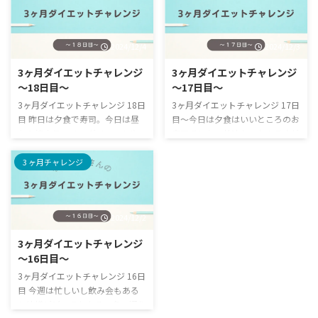
す。 始めた経緯などはこちらを
ヶ月ダイエットチャレンジ その
ご覧ください https://metabo-
名の通り3ヶ月でどれくらい変わ
reboot.com/3m000/ 40代の3ヶ
るのかの記録です。 始めた経緯
2024/12/4
2024/12/3
月ダイエットチャレンジ 20日
などはこちらをご覧ください
目の記録 40代の3ヶ月ダイエット
https://metabo-
3ヶ月ダイエットチャレンジ
3ヶ月ダイエットチャレンジ
チャレンジルールはこちら 3ヶ月
reboot.com/3m000/ 40代の3ヶ
〜18日目〜
〜17日目〜
ダイエットチャレンジのルール
月ダイエットチャレンジ 17日
16時間断食ダイエット(夜抜くタ
目の記録 40代の3ヶ月ダイエット
3ヶ月ダイエットチャレンジ 18日
3ヶ月ダイエットチャレンジ 17日
イプ、16時から翌8時までの断食
チャレンジルールはこちら 3ヶ月
目 昨日は夕食で寿司。今日は昼
目〜今日は夕食はいいところのお
とする) 最初の2週間は特に食事
ダイエットチャレンジのルール
から焼肉ランチ。 ダイエットや
寿司でした。美味かったんですが
制限は設け ...
16時間断食ダイエット(夜抜くタ
る気あんのかと思われそうですが
食事管理難しい。 3ヶ月ダイエッ
...
自分の意志で焼肉にしたわけでは
トチャレンジ その名の通り3ヶ月
3 ヶ月チャレンジ
ないのでご勘弁を。 3ヶ月ダイエ
でどれくらい変わるのかの記録で
ットチャレンジ その名の通り3ヶ
す。 始めた経緯などはこちらを
月でどれくらい変わるのかの記録
ご覧ください https://metabo-
2024/12/2
です。 始めた経緯などはこちら
reboot.com/3m000/ 40代の3ヶ
をご覧ください https://metabo-
月ダイエットチャレンジ 17日
3ヶ月ダイエットチャレンジ
reboot.com/3m000/ 40代の3ヶ
目の記録 40代の3ヶ月ダイエット
〜16日目〜
月ダイエットチャレンジ 18日
チャレンジルールはこちら 3ヶ月
目の記録 40代の3ヶ月ダイエット
ダイエットチャレンジのルール
3ヶ月ダイエットチャレンジ 16日
チャレンジルールはこちら 3ヶ月
16時間断食ダイエット(夜抜くタ
目 今週は忙しいし飲み会もある
ダイエットチャレンジのルール
イプ、16時から翌8時までの断食
し結構ビビってます その名の通り
16時間断食 ...
とする) ...