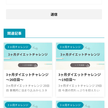
関連記事
3 ヶ月チャレンジ
3 ヶ月チャレンジ
2024/12/7
2024/12/5
3ヶ月ダイエットチャレンジ
3ヶ月ダイエットチャレンジ
〜20日目〜
〜19日目〜
3ヶ月ダイエットチャレンジ 20日
3ヶ月ダイエットチャレンジ 19日
目 事務所に泊まり込みからスタ
目 今週の荒れっぷりを抑えたい
ートしました。 3ヶ月ダイエット
のですが今日は仕事で事務所に泊
チャレンジ その名の通り3ヶ月で
まり込みになったのでちょっと食
どれくらい変わるのかの記録で
事まで気にしてられません！！ 3
3 ヶ月チャレンジ
3 ヶ月チャレンジ