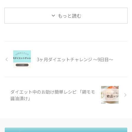
3ヶ月でどれくらい変わるのかの
記録です。 始めた経緯などはこ
ちらをご覧ください
もっと読む
https://metabo-
reboot.com/3m000/ 40代の3ヶ
月ダイエットチャレンジ 16日
目の記録 40代の3ヶ月ダイエット
チャレンジルールはこちら 3ヶ月
ダイエットチャレンジのルール
16時間断食ダイエット(夜抜くタ
3ヶ月ダイエットチャレンジ 〜9日目〜
イプ、16時から翌8時までの断食
とする) 最初の2週間は特に食事
制限は設けなくて様子見 16時以
降 ...
ダイエット中のお助け簡単レシピ 「鶏モモ
醤油漬け」